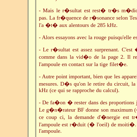
- Mais le r�sultat est rest� tr�s m�dio
pas. La fr�quence de r�sonance selon Tes
l'a �t� aux alentours de 285 kHz.
- Alors essayons avec la rouge puisqu'elle e
- Le r�sultat est assez surprenant. C'es
comme dans la vid�o de la page 2. Il res
l'ampoule en contact sur la tige filet�e.
- Autre point important, bien que les apparei
mesures. D�s qu'on le retire du circuit, 
kHz (ce qui se rapproche du calcul).
- De fa�on � rester dans des proportions 
Le g�n�rateur BF donne son maximum (� 
ce coup ci, la demande d'�nergie est tr
l'ampoule est r�duit (� l'oeil) de moiti�.
l'ampoule.