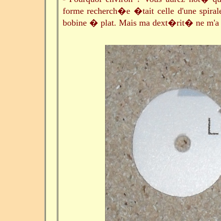
forme recherch�e �tait celle d'une spirale
bobine � plat. Mais ma dext�rit� ne m'a p