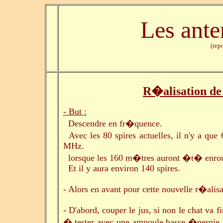
Les ante
(rep
R�alisation de 
- But :
Descendre en fr�quence.
Avec les 80 spires actuelles, il n'y a qu
MHz.
lorsque les 160 m�tres auront �t� enrou
Et il y aura environ 140 spires.
- Alors en avant pour cette nouvelle r�alis
- D'abord, couper le jus, si non le chat v
� tester avec une ampoule basse �nergie.