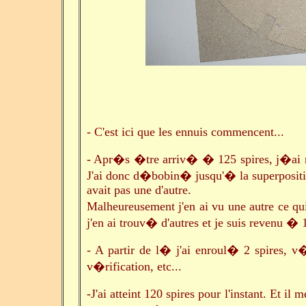
- C'est ici que les ennuis commencent...
-
Apr�s �tre arriv� � 125 spires, j�ai r
J'ai donc d�bobin� jusqu'� la superpositio
avait pas une d'autre.
Malheureusement j'en ai vu une autre ce q
j'en ai trouv� d'autres et je suis revenu � 
- A partir de l� j'ai enroul� 2 spires, v�
v�rification, etc...
-J'ai atteint 120 spires pour l'instant. Et i