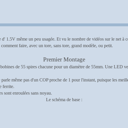
 d' 1.5V même un peu usagée. Et vu le nombre de vidéos sur le net à ce 
comment faire, avec un tore, sans tore, grand modèle, ou petit.
Premier Montage
2 bobines de 55 spires chacune pour un diamètre de 55mm. Une LED ver
ne parle même pas d'un COP proche de 1 pour l'instant, puisque les meille
Alors pourquoi ne pas essayer.
 ferrite.
nes sont enroulées sans noyau.
Le schéma de base :