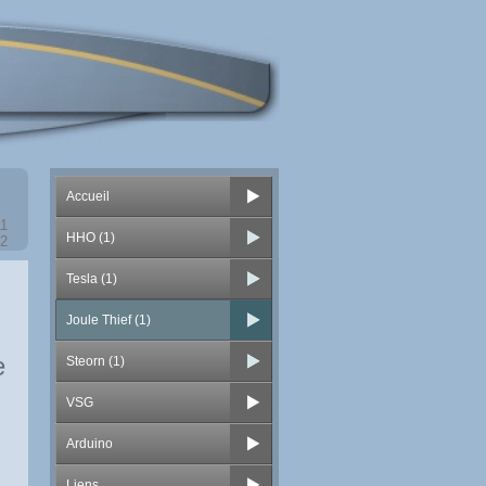
Accueil
11
HHO (1)
12
Tesla (1)
Joule Thief (1)
e
Steorn (1)
VSG
Arduino
Liens