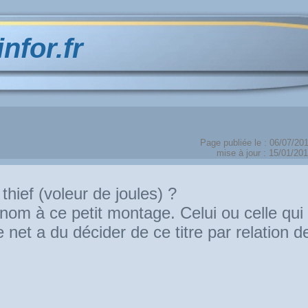
infor.fr
Page publiée le : 06/07/20
mise à jour : 15/01/20
thief (voleur de joules) ?
n nom à ce petit montage. Celui ou celle qui
e net a du décider de ce titre par relation d