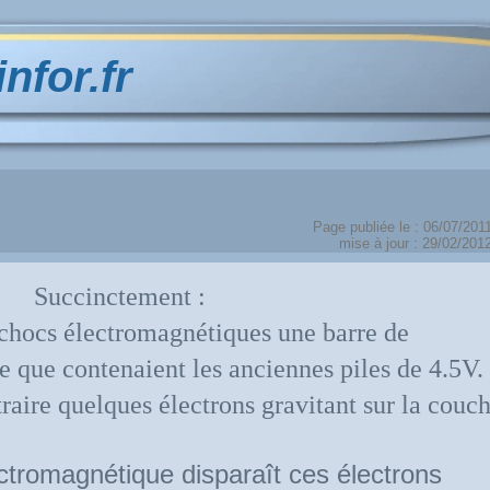
infor.fr
Page publiée le : 06/07/201
mise à jour : 29/02/201
Succinctement :
r chocs électromagnétiques une barre de
e que contenaient les anciennes piles de 4.5V.
raire quelques électrons gravitant sur la couc
ctromagnétique disparaît ces électrons