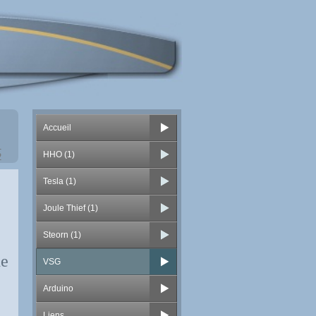
Accueil
1
HHO (1)
2
Tesla (1)
Joule Thief (1)
Steorn (1)
he
VSG
Arduino
Liens